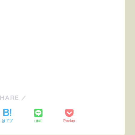
SHARE
LINE
はてブ
Pocket